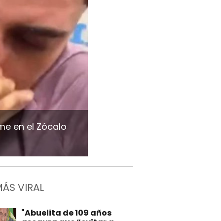
rme en el Zócalo
MÁS VIRAL
"Abuelita de 109 años