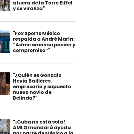
afuera de la Torre Eiffel
y se viraliza"
"Fox Sports México
respalda a André Marín:
“Admiramos su pasión y
compromiso”"
"¿Quién es Gonzalo
Hevia Bailléres,
empresario y supuesto
nuevo novio de
Belinda?"
"¡Cuba no está sola!
AMLO mandará ayuda
por parte de México a la