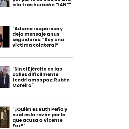
isla tras huracán “IAN”"
"Adame reaparece y
deja mensaje a sus
seguidores: “Soy una
víctima colateral”"
"Sin el Ejército en las
calles difícilmente
tendríamos paz: Rubén
Moreira"
"¿Quién es Ruth Peña y
cuál es la razón por la
que acusa a Vicente
Fox?"