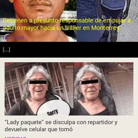
Detienen a presunto responsable de empujar a
adulto mayor hacia un tráiler en Monterrey
NOTICIAS
[…]
“Lady paquete” se disculpa con repartidor y
devuelve celular que tomó