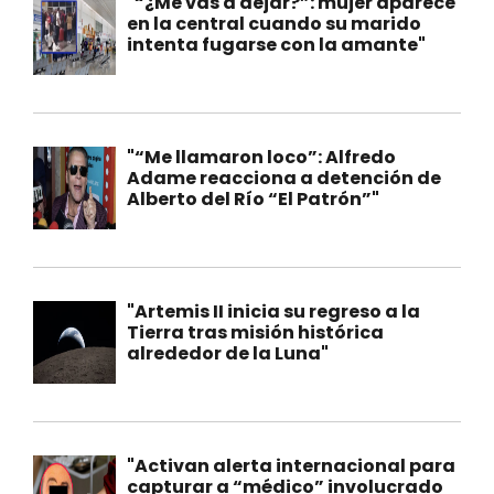
"“¿Me vas a dejar?”: mujer aparece
en la central cuando su marido
intenta fugarse con la amante"
"“Me llamaron loco”: Alfredo
Adame reacciona a detención de
Alberto del Río “El Patrón”"
"Artemis II inicia su regreso a la
Tierra tras misión histórica
alrededor de la Luna"
"Activan alerta internacional para
capturar a “médico” involucrado