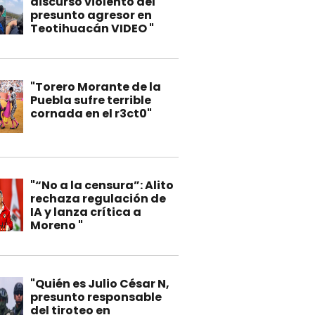
discurso violento del
presunto agresor en
Teotihuacán VIDEO "
"Torero Morante de la
Puebla sufre terrible
cornada en el r3ct0"
"“No a la censura”: Alito
rechaza regulación de
IA y lanza crítica a
Moreno "
"Quién es Julio César N,
presunto responsable
del tiroteo en