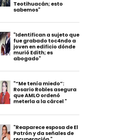
Teotihuacán; esto
sabemos"
"Identifican a sujeto que
fue grabado toc4ndo a
joven en edificio dónde
murió Edith; es
abogado"
"“Me tenía miedo”:
Rosario Robles asegura
que AMLO ordenó
meterla a la cárcel "
"Reaparece esposa de El
Patrón y da señales de
recuperación "