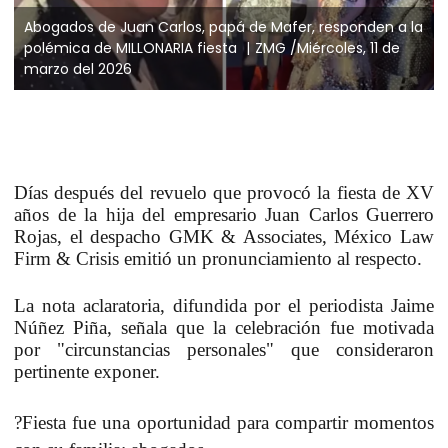
Abogados de Juan Carlos, papá de Mafer, responden a la
polémica de MILLONARIA fiesta
ZMG /Miércoles, 11 de
marzo del 2026
Días después del revuelo que provocó la fiesta de XV
años de la hija del empresario
Juan Carlos Guerrero
Rojas
, el despacho GMK & Associates, México Law
Firm & Crisis emitió un pronunciamiento al respecto.
La nota aclaratoria, difundida por el periodista Jaime
Núñez Piña, señala que la celebración fue
motivada
por
"
circunstancias personales
" que consideraron
pertinente exponer.
?
Fiesta fue una oportunidad para compartir momentos