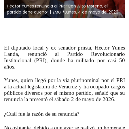
Héctor Yunes renuncia al PRI: “Con Alito Moreno, el
partido tiene dueño”
ZMG /Lunes, 4 de mayo del 2026
El diputado local y ex senador priista,
Héctor Yunes
Landa
, renunció al
Partido Revolucionario
Institucional (PRI)
, donde ha militado por casi 50
años.
Yunes, quien llegó por la vía plurinominal por el PRI
a la actual legislatura de Veracruz y ha ocupado cargos
públicos diversos por el mismo partido, señaló que su
renuncia la presentó el sábado 2 de mayo de 2026.
¿Cuál fue la razón de su renuncia?
No osbtante, debido a que ayer se realizó un homenaje