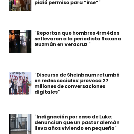
pidió permiso para “irse”"
"Reportan que hombres 4rm4dos
se llevaron a la periodista Roxana
Guzmán en Veracruz "
"Discurso de Sheinbaum retumbó
en redes sociales: provoca 27
millones de conversaciones
digitales"
"Indignación por caso de Luke:
denuncian que un pastor alemán
lleva años viviendo en pequeño"