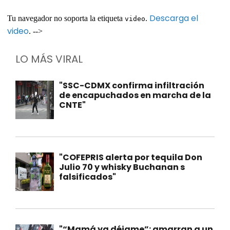
Descarga el
Tu navegador no soporta la etiqueta
.
video
video
. -->
LO MÁS VIRAL
"SSC-CDMX confirma infiltración
de encapuchados en marcha de la
CNTE"
"COFEPRIS alerta por tequila Don
Julio 70 y whisky Buchanan s
falsificados"
"“Mamá ya déjame”: amarran a un