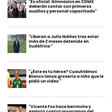
"Es oficial: Gimnasios en CDMX
deberán contar con primeros
auxilios y personal capacitado"
"Liberan a Julio Ibáñez tras estar
más de 2 meses detenido en
Sudáfrica "
"¿Éste es tu héroe? Cuauhtémoc
Blanco lanza grosería a niño que le
pidió un video "
"Vicente Fox hace berrinche y
explota contra programas del