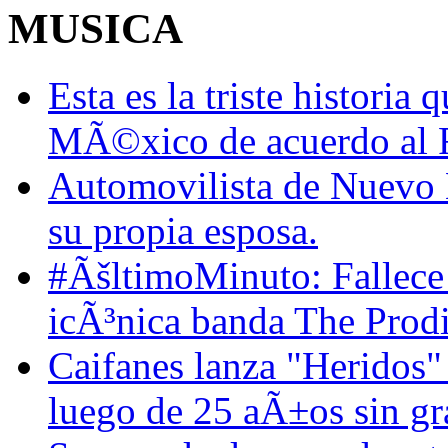
MUSICA
Esta es la triste historia
MÃ©xico de acuerdo al 
Automovilista de Nuevo L
su propia esposa.
#ÃšltimoMinuto: Fallece K
icÃ³nica banda The Prodi
Caifanes lanza "Heridos"
luego de 25 aÃ±os sin gr