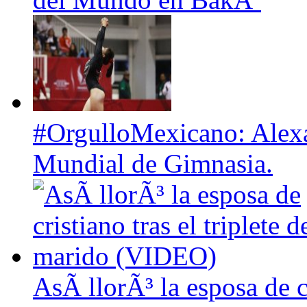
#OrgulloMexicano: Alexa 
Mundial de Gimnasia.
AsÃ­ llorÃ³ la esposa de cr