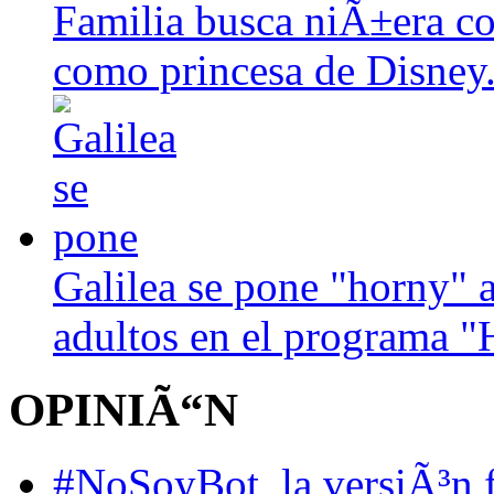
Familia busca niÃ±era con
como princesa de Disney
Galilea se pone "horny" a
adultos en el programa "
OPINIÃ“N
#NoSoyBot, la versiÃ³n 