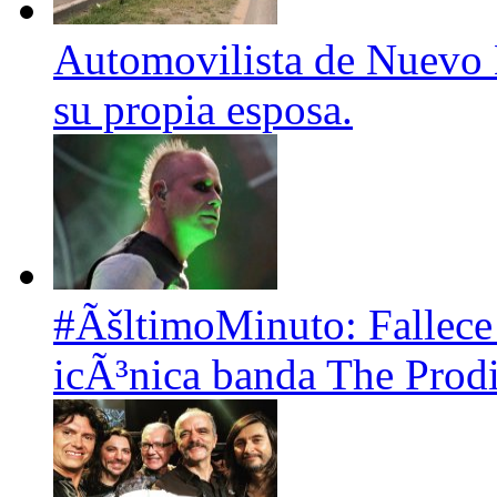
Automovilista de Nuevo L
su propia esposa.
#ÃšltimoMinuto: Fallece K
icÃ³nica banda The Prodi