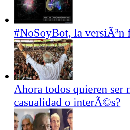
#NoSoyBot, la versiÃ³n 
Ahora todos quieren ser
casualidad o interÃ©s?