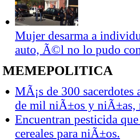
Mujer desarma a individu
auto, Ã©l no lo pudo con
MEMEPOLITICA
MÃ¡s de 300 sacerdotes 
de mil niÃ±os y niÃ±as, 
Encuentran pesticida que
cereales para niÃ±os.