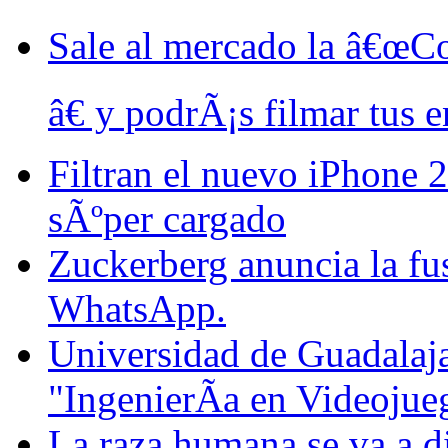
Sale al mercado la â€œC
â€ y podrÃ¡s filmar tus 
Filtran el nuevo iPhone 
sÃºper cargado
Zuckerberg anuncia la fu
WhatsApp.
Universidad de Guadalajar
"IngenierÃ­a en Videojue
La raza humana se va a di