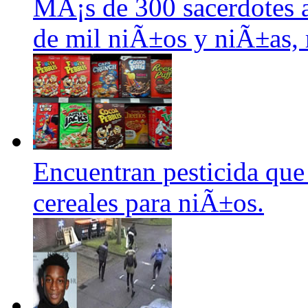
MÃ¡s de 300 sacerdotes 
de mil niÃ±os y niÃ±as, 
Encuentran pesticida que
cereales para niÃ±os.