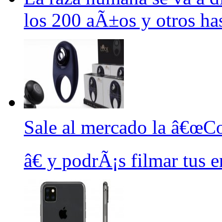
los 200 aÃ±os y otros has
Sale al mercado la â€œC
â€ y podrÃ¡s filmar tus 