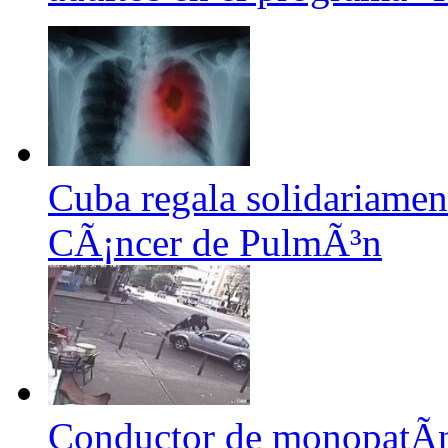
Cuba regala solidariamen
CÃ¡ncer de PulmÃ³n
Conductor de monopatÃ­n