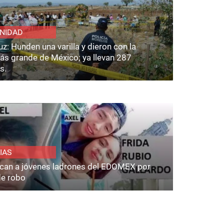
NIDAD
z: Hunden una varilla y dieron con la
ás grande de México; ya llevan 287
s.
IAS
fican a jóvenes ladrones del EDOMEX por
de robo