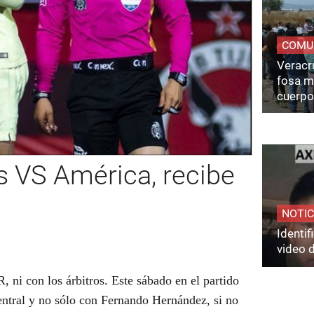
COMU
Veracru
fosa m
cuerpo
s VS América, recibe
NOTIC
Identi
video 
, ni con los árbitros. Este sábado en el partido
entral y no sólo con Fernando Hernández, si no