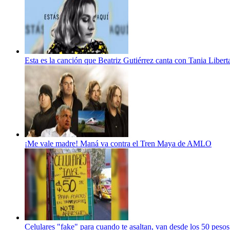
Esta es la canción que Beatriz Gutiérrez canta con Tania Lib
¡Me vale madre! Maná va contra el Tren Maya de AMLO
Celulares "fake" para cuando te asaltan, van desde los 50 pesos