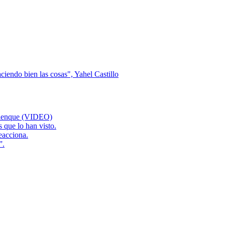
ciendo bien las cosas", Yahel Castillo
palenque (VIDEO)
 que lo han visto.
eacciona.
”.