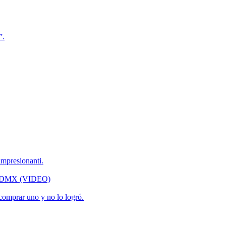
”.
impresionanti.
la CDMX (VIDEO)
 comprar uno y no lo logró.