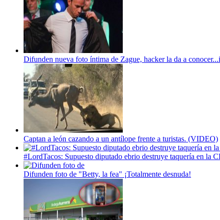
Difunden nueva foto íntima de Zague, hacker la da a conocer...
Captan a león cazando a un antílope frente a turistas. (VIDEO)
#LordTacos: Supuesto diputado ebrio destruye taquería en 
Difunden foto de "Betty, la fea" ¡Totalmente desnuda!