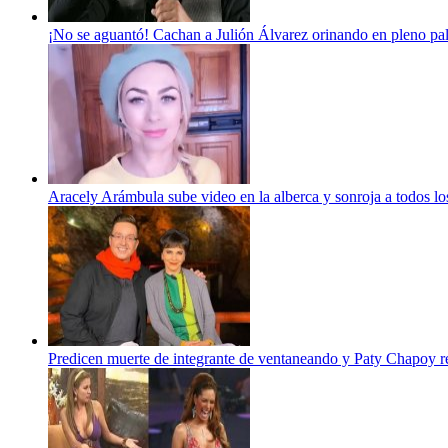
¡No se aguantó! Cachan a Julión Álvarez orinando en pleno 
Aracely Arámbula sube video en la alberca y sonroja a todos los
Predicen muerte de integrante de ventaneando y Paty Chapoy r