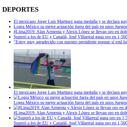
DEPORTES
El mexicano Jorge Luis Martinez gana medalla y se declara ga
Logra México su mejor actuación fuera del país en unos Juego
#Lima2019: Alan Armenta y Alexis López se llevan oro en dobl
Superó a los de EU y Canadá, José Villarreal gana oro en 1,500
"Estoy muy agradecido con nuestro presidente porque sí está ha
El mexicano Jorge Luis Martinez gana medalla y se declara ga
Logra México su mejor actuación fuera del país en unos Juego
#Lima2019: Alan Armenta y Alexis López se llevan oro en dobl
Superó a los de EU y Canadá, José Villarreal gana oro en 1,500