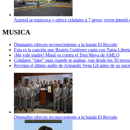
Aurrerá se equivoca y ofrece celulares a 7 pesos; joven intentó
MUSICA
Diputados ofrecen reconocimiento a la banda El Recodo
Esta es la canción que Beatriz Gutiérrez canta con Tania Lib
¡Me vale madre! Maná va contra el Tren Maya de AMLO
Celulares "fake" para cuando te asaltan, van desde los 50 pesos
Revelan el último audio de Armando Vega Gil antes de su suici
Diputados ofrecen reconocimiento a la banda El Recodo