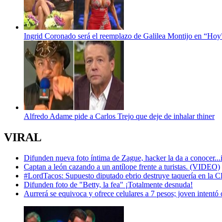
Ingrid Coronado será el reemplazo de Galilea Montijo en “Hoy
Alfredo Adame pide a Carlos Trejo que deje de inhalar thiner
VIRAL
Difunden nueva foto íntima de Zague, hacker la da a conocer...
Captan a león cazando a un antílope frente a turistas. (VIDEO)
#LordTacos: Supuesto diputado ebrio destruye taquería en 
Difunden foto de "Betty, la fea" ¡Totalmente desnuda!
Aurrerá se equivoca y ofrece celulares a 7 pesos; joven intentó