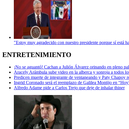
"Estoy muy agradecido con nuestro presidente porque sí está ha
ENTRETENIMIENTO
¡No se aguantó! Cachan a Julión Álvarez orinando en pleno 
Aracely Arámbula sube video en la alberca y sonroja a todos los
Predicen muerte de integrante de ventaneando y Paty Chapoy r
Ingrid Coronado será el reemplazo de Galilea Montijo en “Hoy
Alfredo Adame pide a Carlos Trejo que deje de inhalar thiner