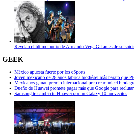
Revelan el último audio de Armando Vega Gil antes de su suici
GEEK
México apuesta fuerte por los eSports
Joven mexicano de 28 años fabrica biodiésel más barato que
Mexicanos ganan premio internacional por crear unicel biodegr
Dueño de Huawei promete pagar más que Google para reclutar 
Samsung te cambia tu Huawei por un Galaxy 10 nuevecito.