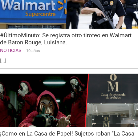
#ÚltimoMinuto: Se registra otro tiroteo en Walmart
de Baton Rouge, Luisiana.
NOTICIAS
10 años
[...]
¡Como en La Casa de Papel! Sujetos roban "La Casa