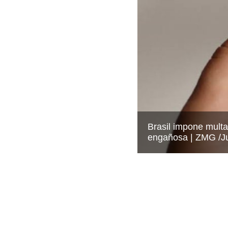
Brasil impone multa
engañosa
ZMG /Ju