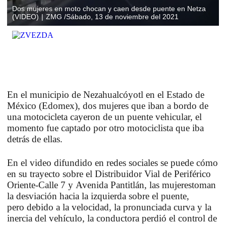
Dos mujeres en moto chocan y caen desde puente en Netza
(VIDEO)
ZMG /Sábado, 13 de noviembre del 2021
En el municipio de
Nezahualcóyotl
en el Estado de
México (Edomex), dos mujeres que iban a bordo de
una motocicleta
cayeron de un puente vehicular
, el
momento fue captado por otro motociclista que iba
detrás de ellas.
En el video difundido en redes sociales se puede cómo
en su trayecto sobre el
Distribuidor Vial de Periférico
Oriente-Calle 7
y
Avenida Pantitlán,
las mujeres
toman
la desviación hacia la izquierda sobre el puente,
pero
debido a la velocidad
, la pronunciada curva y la
inercia del vehículo, la conductora
perdió el control
de