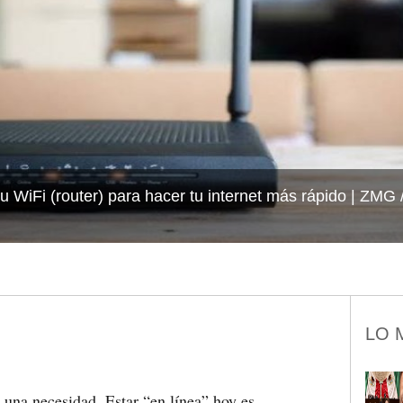
tu WiFi (router) para hacer tu internet más rápido
ZMG /
LO 
a una necesidad. Estar “en línea” hoy es