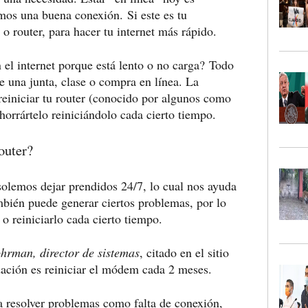
amos una buena conexión.
Si este es tu
 o router, para hacer tu internet más rápido.
 el internet porque está lento o no carga? Todo
 una junta, clase o compra en línea. La
 reiniciar tu router (conocido por algunos como
orrártelo reiniciándolo cada cierto tiempo.
outer?
 solemos dejar prendidos 24/7, lo cual nos ayuda
mbién puede generar ciertos problemas
, por lo
o reiniciarlo cada cierto tiempo.
hrman, director de sistemas
, citado en el sitio
ación es reiniciar el módem cada 2 meses.
 a resolver problemas como falta de conexión,