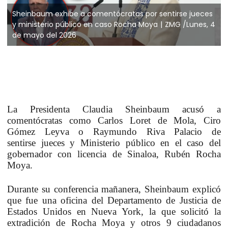
Sheinbaum exhibe a comentócratas por sentirse jueces
y ministerio público en caso Rocha Moya
ZMG /Lunes, 4
de mayo del 2026
La
Presidenta Claudia Sheinbaum
acusó a
comentócratas como
Carlos Loret de Mola, Ciro
Gómez Leyva o Raymundo Riva Palacio
de
sentirse
jueces y Ministerio público
en el caso del
gobernador con licencia de Sinaloa,
Rubén Rocha
Moya.
Durante su conferencia mañanera, Sheinbaum explicó
que fue una oficina del
Departamento de Justicia de
Estados Unidos en Nueva York
, la que solicitó la
extradición de Rocha Moya y
otros 9 ciudadanos