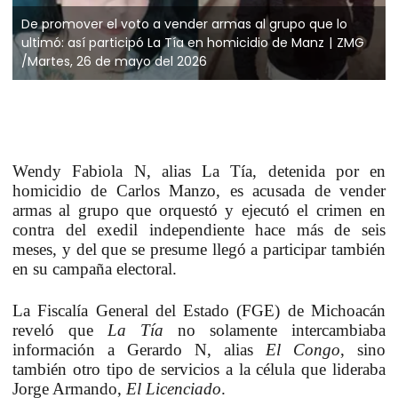
De promover el voto a vender armas al grupo que lo
ultimó: así participó La Tía en homicidio de Manz
ZMG
/Martes, 26 de mayo del 2026
Wendy Fabiola N, alias La Tía, detenida por en
homicidio de Carlos Manzo, es acusada de vender
armas al grupo que orquestó y ejecutó el crimen en
contra del exedil independiente hace más de seis
meses, y del que se presume
llegó a participar también
en su campaña electoral
.
La Fiscalía General del Estado (FGE) de Michoacán
reveló que
La Tía
no solamente intercambiaba
información a Gerardo N, alias
El Congo
, sino
también otro tipo de servicios a la célula que lideraba
Jorge Armando,
El Licenciado
.