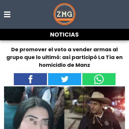
NOTICIAS
De promover el voto a vender armas al
grupo que lo ultimó: así participó La Tía en
homicidio de Manz