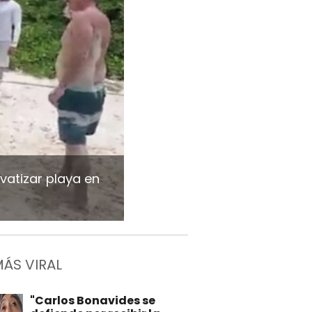
vatizar playa en
MÁS VIRAL
"Carlos Bonavides se