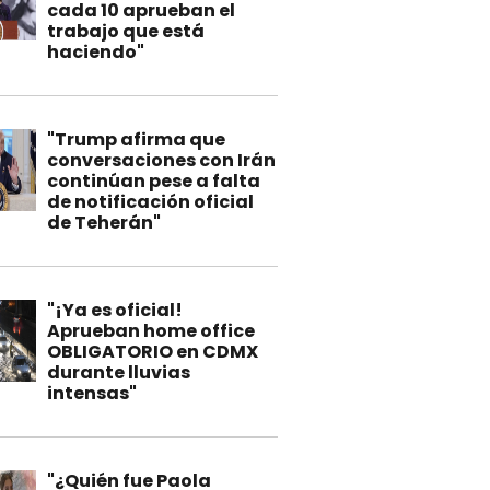
cada 10 aprueban el
trabajo que está
haciendo"
"Trump afirma que
conversaciones con Irán
continúan pese a falta
de notificación oficial
de Teherán"
"¡Ya es oficial!
Aprueban home office
OBLIGATORIO en CDMX
durante lluvias
intensas"
"¿Quién fue Paola