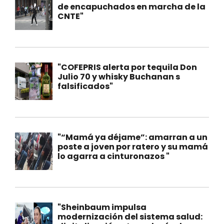
de encapuchados en marcha de la
CNTE"
"COFEPRIS alerta por tequila Don
Julio 70 y whisky Buchanan s
falsificados"
"“Mamá ya déjame”: amarran a un
poste a joven por ratero y su mamá
lo agarra a cinturonazos "
"Sheinbaum impulsa
modernización del sistema salud: