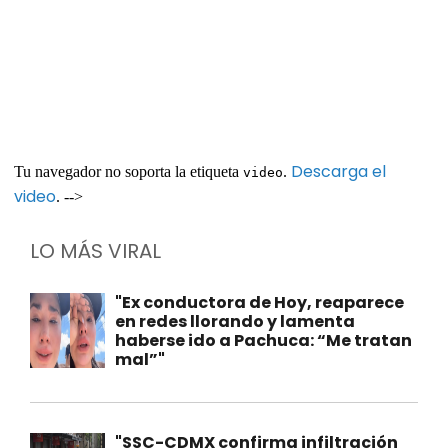
Descarga el
Tu navegador no soporta la etiqueta
.
video
video
. -->
LO MÁS VIRAL
"Ex conductora de Hoy, reaparece
en redes llorando y lamenta
haberse ido a Pachuca: “Me tratan
mal”"
"SSC-CDMX confirma infiltración