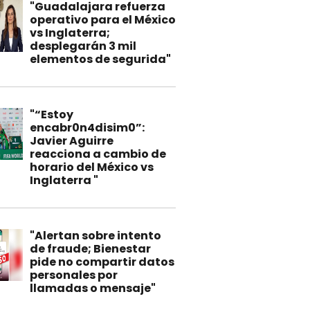
"Guadalajara refuerza
operativo para el México
vs Inglaterra;
desplegarán 3 mil
elementos de segurida"
"“Estoy
encabr0n4disim0”:
Javier Aguirre
reacciona a cambio de
horario del México vs
Inglaterra "
"Alertan sobre intento
de fraude; Bienestar
pide no compartir datos
personales por
llamadas o mensaje"