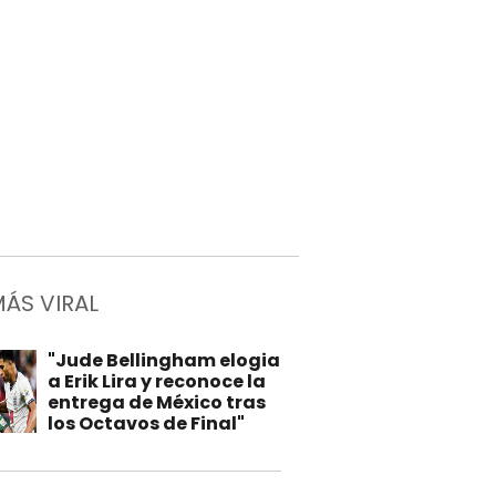
MÁS VIRAL
"Jude Bellingham elogia
a Erik Lira y reconoce la
entrega de México tras
los Octavos de Final"