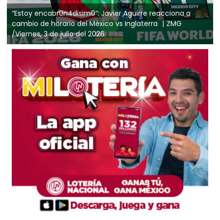
“Estoy encabr0n4disim0”: Javier Aguirre reacciona a
cambio de horario del México vs Inglaterra
ZMG
/Viernes, 3 de julio del 2026