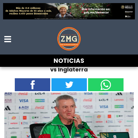
“Estoy encabr0n4disim0”: Javier Aguirre
NOTICIAS
reacciona a cambio de horario del México
vs Inglaterra