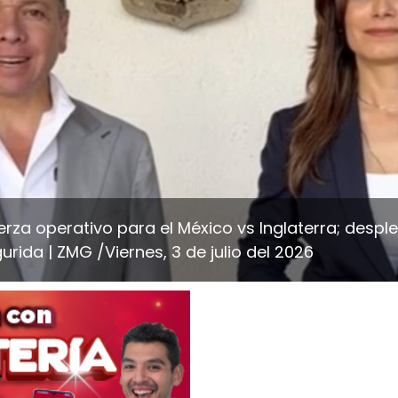
rza operativo para el México vs Inglaterra; despl
urida
ZMG /Viernes, 3 de julio del 2026