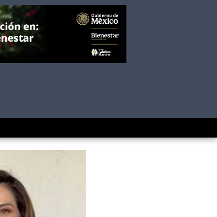
vs Inglaterra;
rida