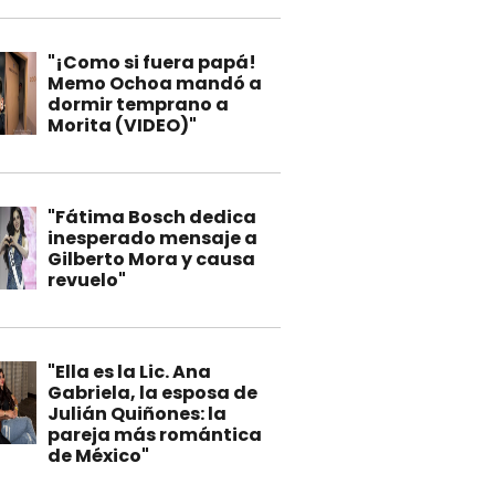
"¡Como si fuera papá!
Memo Ochoa mandó a
dormir temprano a
Morita (VIDEO)"
"Fátima Bosch dedica
inesperado mensaje a
Gilberto Mora y causa
revuelo"
"Ella es la Lic. Ana
Gabriela, la esposa de
Julián Quiñones: la
pareja más romántica
de México"