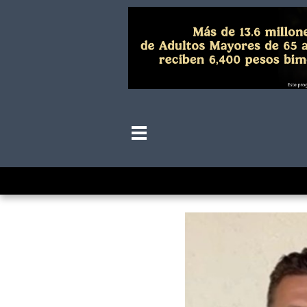
Guadalajara r
des