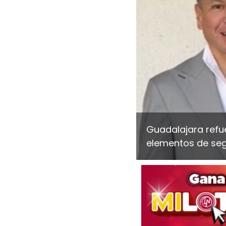
Guadalajara refue
elementos de seg