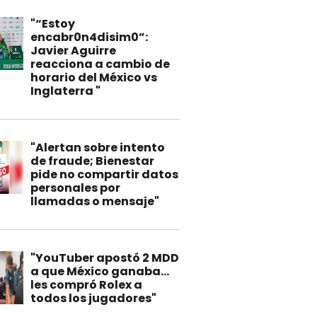
"“Estoy
encabr0n4disim0”:
Javier Aguirre
reacciona a cambio de
horario del México vs
Inglaterra "
"Alertan sobre intento
de fraude; Bienestar
pide no compartir datos
personales por
llamadas o mensaje"
"YouTuber apostó 2 MDD
a que México ganaba…
les compró Rolex a
todos los jugadores"