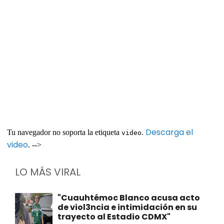
Descarga el
Tu navegador no soporta la etiqueta
.
video
video
. -->
LO MÁS VIRAL
"Cuauhtémoc Blanco acusa acto
de viol3ncia e intimidación en su
trayecto al Estadio CDMX"