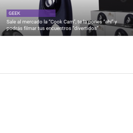
GEEK
Sale al mercado la “Cook Cam”, te la pones “ahí” y
podrás filmar tus encuentros “divertidos”