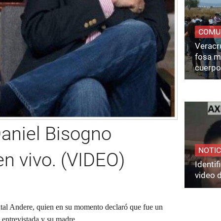
COMU
Veracru
fosa m
cuerpo
Daniel Bisogno
NOTIC
en vivo. (VIDEO)
Identi
video 
ntal Andere, quien en su momento declaró que fue un
a entrevistada y su madre.