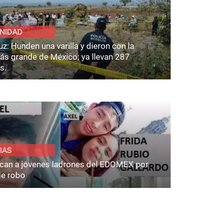
NIDAD
z: Hunden una varilla y dieron con la
ás grande de México; ya llevan 287
s.
IAS
fican a jóvenes ladrones del EDOMEX por
de robo