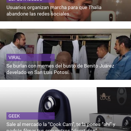
Usuarios organizan marcha para que Thalía
abandone las redes sociales.
VIRAL
Se burlan con memes del busto de Benito Juárez
develado en San Luis Potosí.
GEEK
Sale al mercado la “Cook Cam”, te la pones “ahí” y
podrás filmar tus encuentros “divertidos”