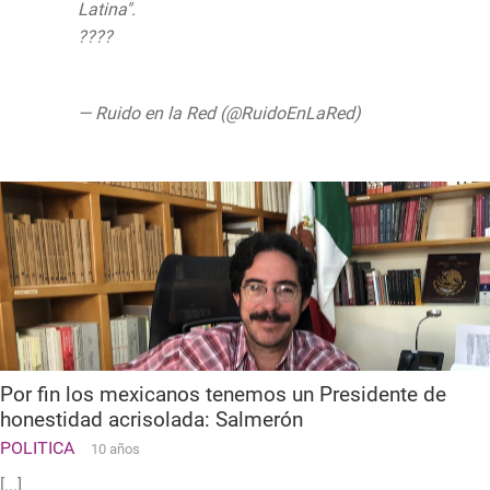
Latina".
????
@ObturadorMX_
pic.twitter.com/vytrLe2CI6
— Ruido en la Red (@RuidoEnLaRed)
March 15, 2019
Por fin los mexicanos tenemos un Presidente de
honestidad acrisolada: Salmerón
POLITICA
10 años
[...]