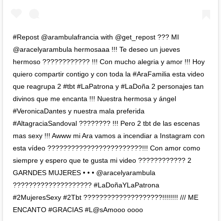
#Repost @arambulafrancia with @get_repost ??? MI
@aracelyarambula hermosaaa !!! Te deseo un jueves
hermoso ???????????? !!! Con mucho alegria y amor !!! Hoy
quiero compartir contigo y con toda la #AraFamilia esta video
que reagrupa 2 #tbt #LaPatrona y #LaDoña 2 personajes tan
divinos que me encanta !!! Nuestra hermosa y ángel
#VeronicaDantes y nuestra mala preferida
#AltagraciaSandoval ???????? !!! Pero 2 tbt de las escenas
mas sexy !!! Awww mi Ara vamos a incendiar a Instagram con
esta vídeo ????????????????????????!!! Con amor como
siempre y espero que te gusta mi video ???????????? 2
GARNDES MUJERES • • • @aracelyarambula
???????????????????? #LaDoñaYLaPatrona
#2MujeresSexy #2Tbt ????????????????????!!!!!!!! /// ME
ENCANTO #GRACIAS #L@sAmooo oooo