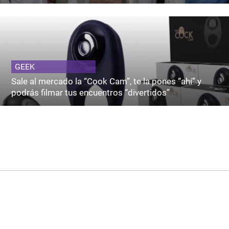
GEEK
Sale al mercado la “Cook Cam”, te la pones “ahí” y
podrás filmar tus encuentros “divertidos”