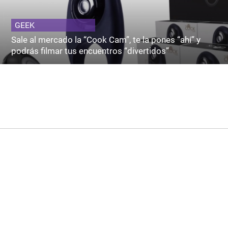
GEEK
Sale al mercado la “Cook Cam”, te la pones “ahí” y
podrás filmar tus encuentros “divertidos”