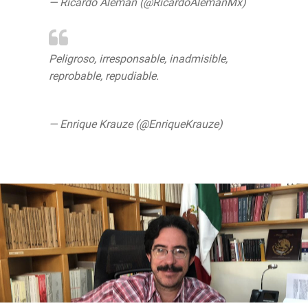
— Ricardo Alemán (@RicardoAlemanMx)
March 14, 2019
Peligroso, irresponsable, inadmisible,
reprobable, repudiable.
https://t.co/2xzZNciFga
— Enrique Krauze (@EnriqueKrauze)
May 6,
2018