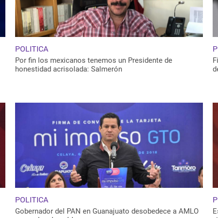
POLITICA
P
Por fin los mexicanos tenemos un Presidente de
F
honestidad acrisolada: Salmerón
d
POLITICA
P
Gobernador del PAN en Guanajuato desobedece a AMLO
E