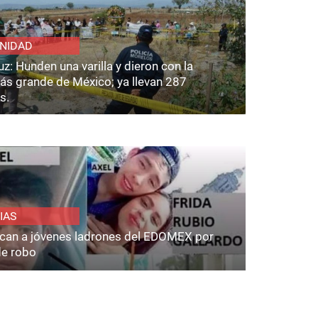
NIDAD
z: Hunden una varilla y dieron con la
ás grande de México; ya llevan 287
s.
IAS
fican a jóvenes ladrones del EDOMEX por
de robo