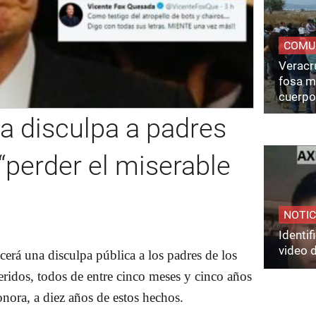
COMU
Veracru
fosa m
cuerpo
a disculpa a padres
“perder el miserable
NOTIC
Identi
video 
erá una disculpa pública a los padres de los
eridos, todos de entre cinco meses y cinco años
nora, a diez años de estos hechos.