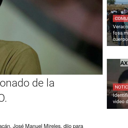
COMU
Veracru
fosa m
cuerpo
ionado de la
NOTIC
O.
Identi
video 
acán, José Manuel Mireles, dijo para