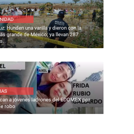
NIDAD
z: Hunden una varilla y dieron con la
ás grande de México; ya llevan 287
s.
IAS
fican a jóvenes ladrones del EDOMEX por
de robo