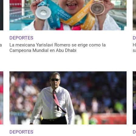
DEPORTES
D
a
La mexicana Yarislavi Romero se erige como la
H
Campeona Mundial en Abu Dhabi
s
DEPORTES
D