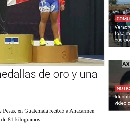
COMU
Veracru
fosa m
cuerpo
dallas de oro y una
NOTIC
Identi
video 
 Pesas, en Guatemala recibió a Anacarmen
a de 81 kilogramos.