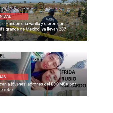
NIDAD
z: Hunden una varilla y dieron con la
ás grande de México; ya llevan 287
s.
IAS
fican a jóvenes ladrones del EDOMEX por
de robo