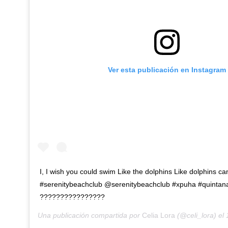
Ver esta publicación en Instagram
I, I wish you could swim Like the dolphins Like dolphins c
#serenitybeachclub @serenitybeachclub #xpuha #quintan
????????????????
Una publicación compartida por
Celia Lora
(@celi_lora) el
1