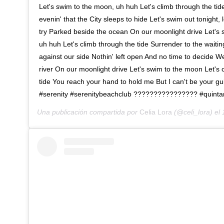
Let's swim to the moon, uh huh Let's climb through the tid
evenin' that the City sleeps to hide Let's swim out tonight, l
try Parked beside the ocean On our moonlight drive Let's
uh huh Let's climb through the tide Surrender to the waitin
against our side Nothin' left open And no time to decide W
river On our moonlight drive Let's swim to the moon Let's 
tide You reach your hand to hold me But I can't be your g
#serenity #serenitybeachclub ???????????????? #quint
Una publicación compartida por
Celia Lora
(@celi_lora) el
1