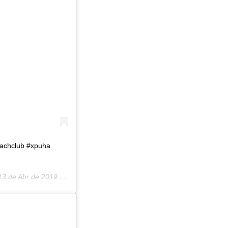
eachclub #xpuha
3 de Abr de 2019 a las 10:35 PDT