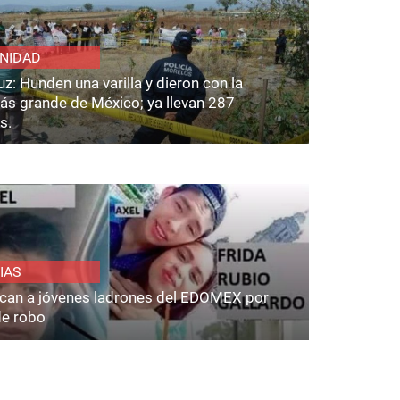
NIDAD
z: Hunden una varilla y dieron con la
ás grande de México; ya llevan 287
s.
IAS
fican a jóvenes ladrones del EDOMEX por
de robo