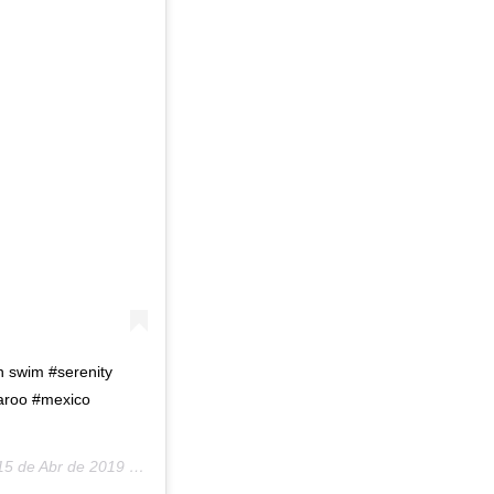
an swim #serenity
aroo #mexico
5 de Abr de 2019 a las 1:53 PDT