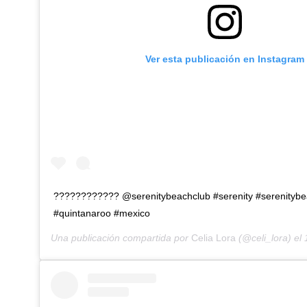
Ver esta publicación en Instagram
???????????? @serenitybeachclub #serenity #serenityb
#quintanaroo #mexico
Una publicación compartida por
Celia Lora
(@celi_lora) el
1