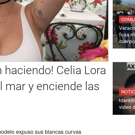
COMU
Veracru
fosa m
cuerpo
n haciendo! Celia Lora
al mar y enciende las
NOTIC
Identi
video 
odelo expuso sus blancas curvas