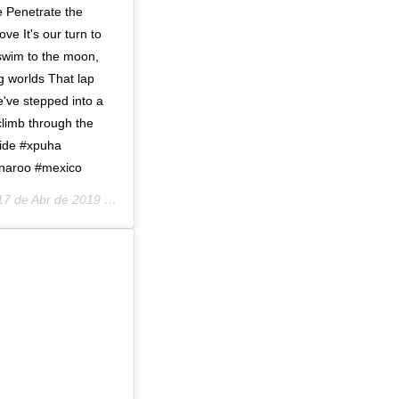
e Penetrate the
ove It's our turn to
 swim to the moon,
g worlds That lap
e've stepped into a
climb through the
uide #xpuha
anaroo #mexico
7 de Abr de 2019 a las 12:00 PDT