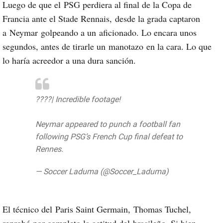
Luego de que el
PSG perdiera al final de la Copa de
Francia ante el Stade Rennais,
desde la grada captaron
a
Neymar
golpeando a un
aficionado
. Lo encara unos
segundos, antes de tirarle un
manotazo
en la cara. Lo que
lo haría acreedor a una dura sanción.
????| Incredible footage!
Neymar appeared to punch a football fan
following PSG’s French Cup final defeat to
Rennes.
pic.twitter.com/KUa17yRyRG
— Soccer Laduma (@Soccer_Laduma)
28
de abril de 2019
El técnico del
Paris Saint Germain
,
Thomas Tuchel
,
reprobó por completo la actitud del
brasileño
. Si bien