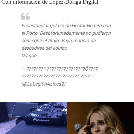
Con información de López-Dóriga Digital
Espectacular golazo de Héctor Herrera con
el Porto. Desafortunadamente no pudieron
conseguir el título. Vaya manera de
despedirse del equipo
Dragón.
pic.twitter.com/NbkOmUIE3V
— ???????? ????????????????Ó????
???????????????????????? ????
(@LaLegionAzteca2)
May 18, 2019