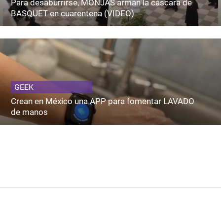
Para desaburrirse, MONJAS arman la cáscara de
BASQUET en cuarentena (VIDEO)
GEEK
Crean en México una APP para fomentar LAVADO
de manos