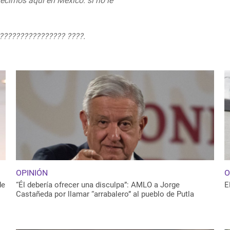
ecimos aquí en México: si no le
//t.co/qpQo2g4cK4
???????????????? ????.
OPINIÓN
O
de
“Él debería ofrecer una disculpa”: AMLO a Jorge
E
Castañeda por llamar “arrabalero” al pueblo de Putla