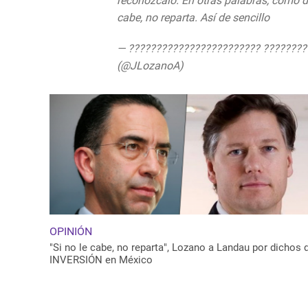
reconózcalo. En otras palabras, como d
cabe, no reparta. Así de sencillo
https:
— ???????????????????????? ????????
(@JLozanoA)
June 30, 2020
OPINIÓN
"Si no le cabe, no reparta", Lozano a Landau por dichos 
INVERSIÓN en México