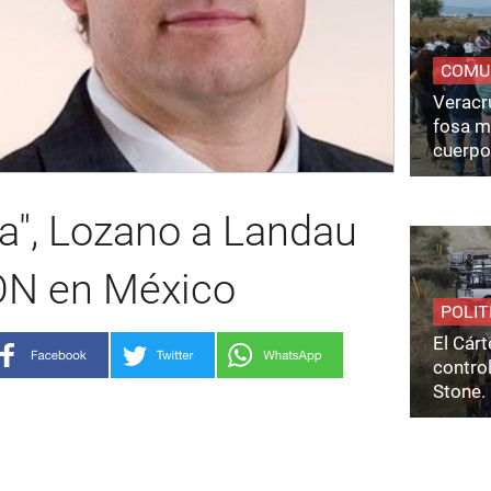
COMU
Veracru
fosa m
cuerpo
rta", Lozano a Landau
ÓN en México
POLIT
El Cárt
control
Stone.