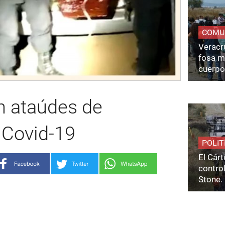
COMU
Veracru
fosa m
cuerpo
 ataúdes de
 Covid-19
POLIT
El Cárt
control
Stone.