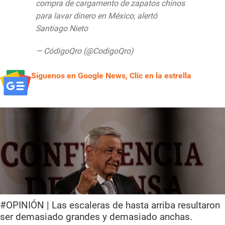
compra de cargamento de zapatos chinos
para lavar dinero en México, alertó
Santiago Nieto
https://t.co/zQq1Lofqax
— CódigoQro (@CodigoQro)
July 30, 2020
Síguenos en Google News, Clic en la estrella
#OPINIÓN | Las escaleras de hasta arriba resultaron
ser demasiado grandes y demasiado anchas.