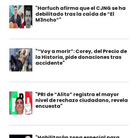
"Harfuch afirma que el CJNG se ha
debilitado tras la caída de “El
M3ncho”"
"“Voy a morir”: Corey, del Precio de
la Historia, pide donaciones tras
accidente"
"PRI de “Alito” registra el mayor
nivel de rechazo ciudadano, revela
encuesta"
"Habilitarán zona especial para