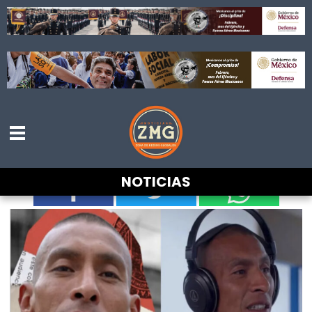
Lanzan campaña de acopio para Beto,
hombre que señaló a Carmen Salinas de
hacer ritu4l3s
NOTICIAS