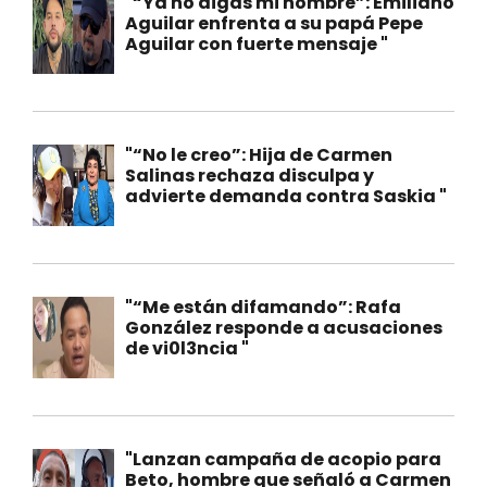
"“Ya no digas mi nombre”: Emiliano
Aguilar enfrenta a su papá Pepe
Aguilar con fuerte mensaje "
"“No le creo”: Hija de Carmen
Salinas rechaza disculpa y
advierte demanda contra Saskia "
"“Me están difamando”: Rafa
González responde a acusaciones
de vi0l3ncia "
"Lanzan campaña de acopio para
Beto, hombre que señaló a Carmen