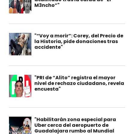
M3ncho”"
"“Voy a morir”: Corey, del Precio de
la Historia, pide donaciones tras
accidente"
"PRI de “Alito” registra el mayor
nivel de rechazo ciudadano, revela
encuesta"
"Habilitarán zona especial para
Uber cerca del aeropuerto de
Guadalajara rumbo al Mundial