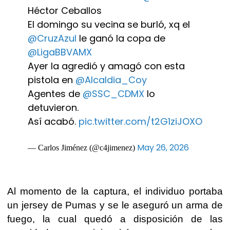
Héctor Ceballos
El domingo su vecina se burló, xq el
@CruzAzul
le ganó la copa de
@LigaBBVAMX
Ayer la agredió y amagó con esta
pistola en
@Alcaldia_Coy
Agentes de
@SSC_CDMX
lo
detuvieron.
Así acabó.
pic.twitter.com/t2G1ziJOXO
May 26, 2026
— Carlos Jiménez (@c4jimenez)
Al momento de la captura, el individuo portaba
un
jersey de Pumas
y
se le aseguró un arma de
fuego
, la cual quedó a disposición de las