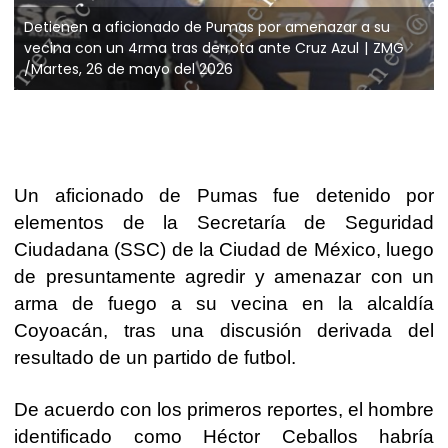
Detienen a aficionado de Pumas por amenazar a su
vecina con un 4rma tras derrota ante Cruz Azul
ZMG
/Martes, 26 de mayo del 2026
Un
aficionado de Pumas
fue detenido por
elementos de la
Secretaría de Seguridad
Ciudadana
(SSC) de la Ciudad de México, luego
de presuntamente
agredir y amenazar con un
arma de fuego a su vecina
en la alcaldía
Coyoacán, tras una discusión derivada del
resultado de un partido de futbol.
De acuerdo con los primeros reportes, el hombre
identificado como
Héctor Ceballos
habría