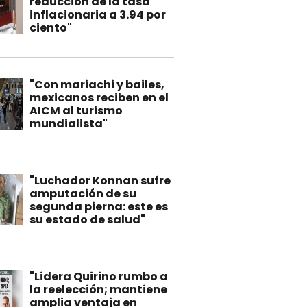
reducción de la tasa
inflacionaria a 3.94 por
ciento"
"Con mariachi y bailes,
mexicanos reciben en el
AICM al turismo
mundialista"
"Luchador Konnan sufre
amputación de su
segunda pierna: este es
su estado de salud"
"Lidera Quirino rumbo a
la reelección; mantiene
amplia ventaja en