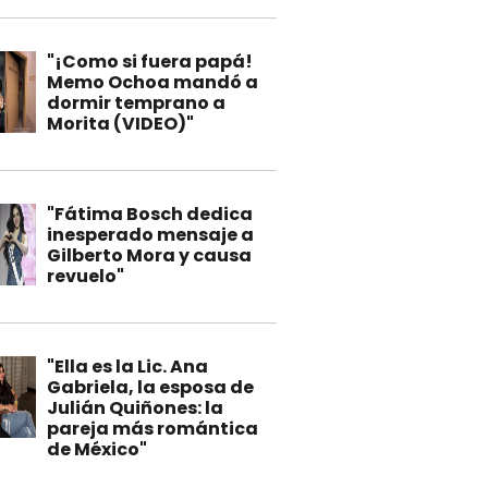
"¡Como si fuera papá!
Memo Ochoa mandó a
dormir temprano a
Morita (VIDEO)"
"Fátima Bosch dedica
inesperado mensaje a
Gilberto Mora y causa
revuelo"
"Ella es la Lic. Ana
Gabriela, la esposa de
Julián Quiñones: la
pareja más romántica
de México"