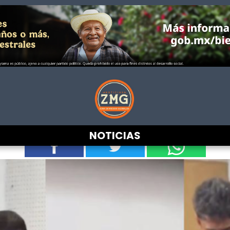
MDD a que México ganaba… les c
los jugadores
NOTICIAS