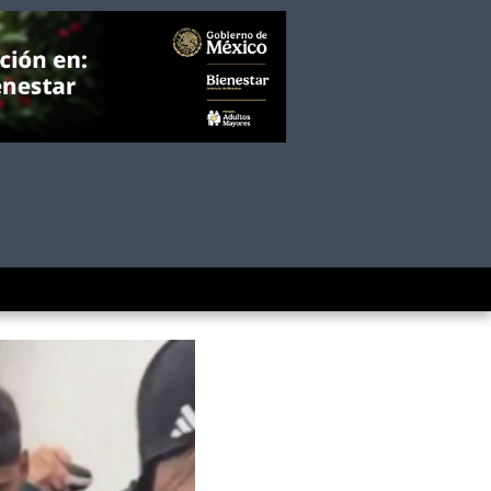
ompró Rolex a todos