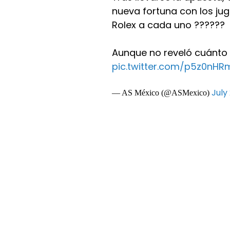
nueva fortuna con los jug
Rolex a cada uno ??????
Aunque no reveló cuánto 
pic.twitter.com/p5z0nHR
July
— AS México (@ASMexico)