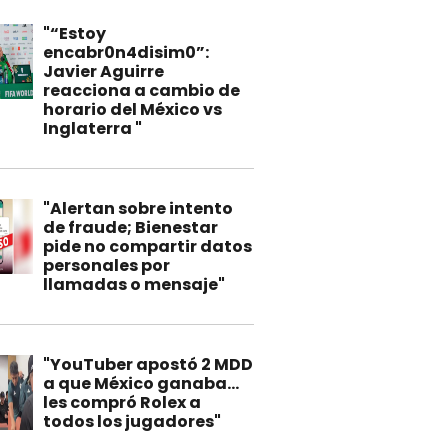
"“Estoy
encabr0n4disim0”:
Javier Aguirre
reacciona a cambio de
horario del México vs
Inglaterra "
"Alertan sobre intento
de fraude; Bienestar
pide no compartir datos
personales por
llamadas o mensaje"
"YouTuber apostó 2 MDD
a que México ganaba…
les compró Rolex a
todos los jugadores"