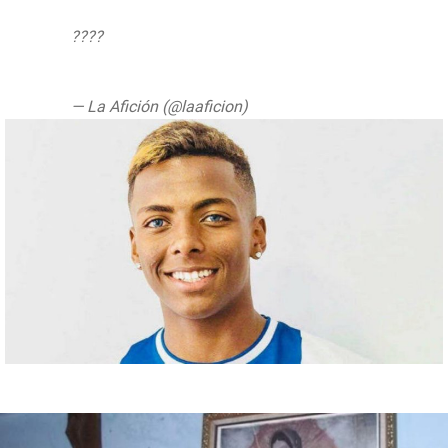
????
https://t.co/AvKh8Q2GhB
pic.twitter.com/KU9UQiA76F
— La Afición (@laaficion)
June 23, 2019