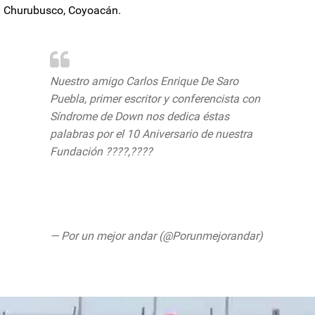
Churubusco,
Coyoacán
.
Nuestro amigo Carlos Enrique De Saro
Puebla, primer escritor y conferencista con
Síndrome de Down nos dedica éstas
palabras por el 10 Aniversario de nuestra
Fundación ????,????
@GuerecaJorge
@rioscma
@anuoa
@MJOHNSONSEGUROS
@SoledadDurazo
@faparicio7
pic.twitter.com/oFMVl1U4jY
— Por un mejor andar (@Porunmejorandar)
May 3, 2019