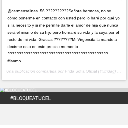
@carmensalinas_56 ??????????Señora hermosa, no se
cómo ponerme en contacto con usted pero lo haré por qué yo
si la necesito y si me permite darle el amor de hija que nunca
será el mismo de su hijo pero honraré su vida y la suya por el
resto de mi vida. Gracias ????????Mi Virgencita la mando a
decirme esto en este preciso momento
????????????????????????????????????????????
#laamo
Una publicación compartida por
Frida Sofia Oficial
(@ifridag) el
17 
#BLOQUEATUCEL