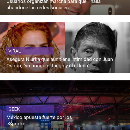
Usuarios organizan marcha para que Thalía
abandone las redes sociales.
VIRAL
Asegura Niurka que aún tiene intimidad con Juan
Osorio; "yo pongo el fuego y él el leño".
GEEK
México apuesta fuerte por los
eSports