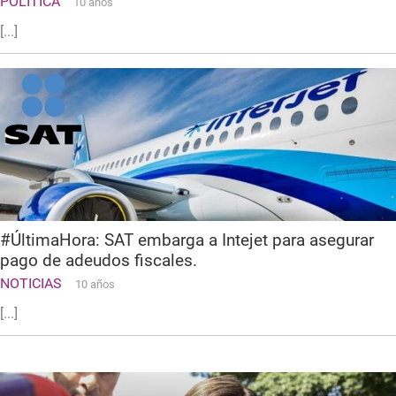
POLITICA
10 años
[...]
#ÚltimaHora: SAT embarga a Intejet para asegurar
pago de adeudos fiscales.
NOTICIAS
10 años
[...]