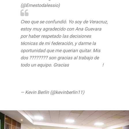
(@Ernestodalessio)
August 6, 2019
Creo que se confundió. Yo soy de Veracruz,
estoy muy agradecido con Ana Guevara
por haber respetado las decisiones
técnicas de mi federación, y darme la
oportunidad que me querian quitar. Mis
dos ???????? son gracias al trabajo de
todo un equipo. Gracias
@AnaGGuevara
!
@lopezobrador_
pic.twitter.com/qfFpFwXQiP
— Kevin Berlín (@kevinberlin11)
August 6,
2019